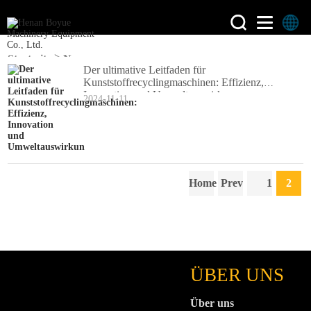
>
Startseite
News
Der ultimative Leitfaden für
Kunststoffrecyclingmaschinen: Effizienz,
Innovation und Umweltauswirkun
2024-11-11
Home
Prev
1
2
ÜBER UNS
Über uns