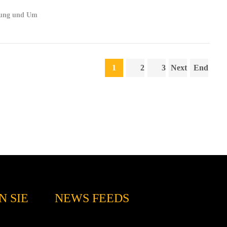
rtung und Um
1
2
3
Next
End
 SIE
NEWS FEEDS