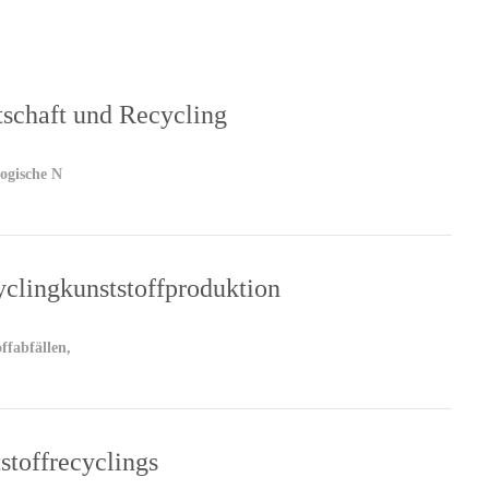
TIEREN SIE
Deutsch
tschaft und Recycling
logische N
yclingkunststoffproduktion
ffabfällen,
stoffrecyclings